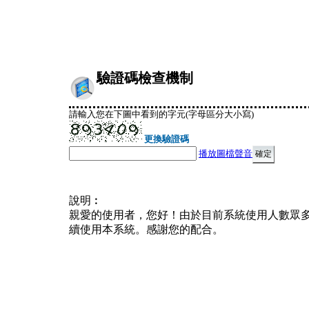
驗證碼檢查機制
請輸入您在下圖中看到的字元(字母區分大小寫)
更換驗證碼
播放圖檔聲音
說明︰
親愛的使用者，您好！由於目前系統使用人數眾
續使用本系統。感謝您的配合。