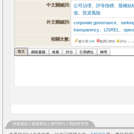
中文關鍵詞:
公司治理
、
評等指標
、
股權結
值
、
投資風險
外文關鍵詞:
corporate governance
、
rankin
transparency
、
LISREL
、
oper
相關次數:
被引用:
144
點閱:2856
評分:
推文
網路書籤
推薦
評分
引用網址
轉寄
簡易查詢
|
進階查詢
|
熱門排行
|
我的研究室