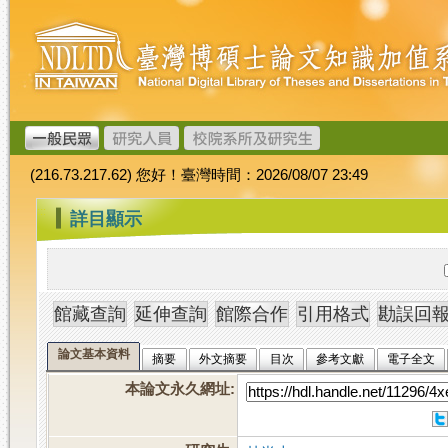
跳
臺
到
灣
主
博
要
碩
內
士
容
論
文
(216.73.217.62) 您好！臺灣時間：2026/08/07 23:49
加
值
:::
詳目顯示
系
統
論文基本資料
摘要
外文摘要
目次
參考文獻
電子全文
本論文永久網址
: