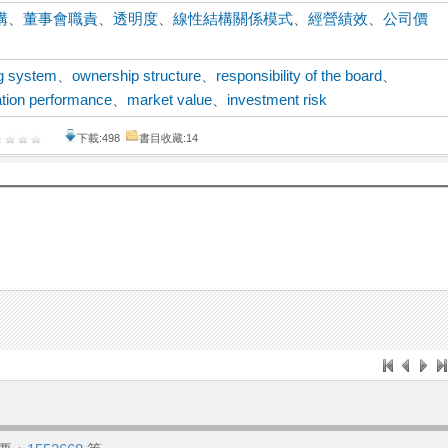
構
、
董事會職責
、
透明度
、
線性結構關係模式
、
經營績效
、
公司價
g system
、
ownership structure
、
responsibility of the board
、
ation performance
、
market value
、
investment risk
下載:498
書目收藏:14