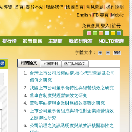
站導覽
|
首頁
|
關於本站
|
聯絡我們
|
國圖首頁
|
常見問題
|
操作說明
English
|
FB 專頁
|
Mobile
免費會員
登入
|
註冊
字體大小：
相關論文
相關期刊
熱門點閱論文
1.
台灣上市公司股權結構.核心代理問題及公司
價值之研究
2.
我國上市公司董事會特性與經營績效之研究
3.
董事會制度與經營績效之研究
4.
董監事結構與企業財務績效關聯之研究
5.
上市公司董事會組成與特性對企業經營績效
之關聯性研究
6.
公司治理之資訊透明度與績效評核關聯性之