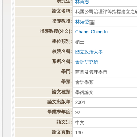
研究生:
林尚志
論文名稱:
我國公司治理評等指標建立之
指導教授:
林宛瑩
指導教授(外文):
Chang, Ching-fu
學位類別:
碩士
校院名稱:
國立政治大學
系所名稱:
會計研究所
學門:
商業及管理學門
學類:
會計學類
論文種類:
學術論文
論文出版年:
2004
畢業學年度:
92
語文別:
中文
論文頁數:
130