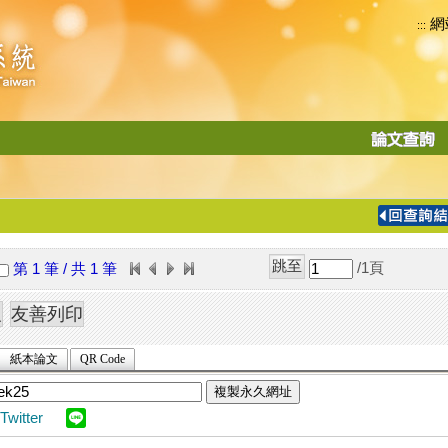
網
:::
功
能
切
換
導
覽
/1
頁
第 1 筆 / 共 1 筆
列
紙本論文
QR Code
複製永久網址
Twitter