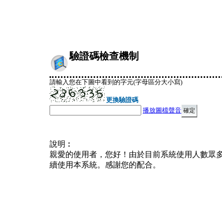
驗證碼檢查機制
請輸入您在下圖中看到的字元(字母區分大小寫)
更換驗證碼
播放圖檔聲音
說明︰
親愛的使用者，您好！由於目前系統使用人數眾
續使用本系統。感謝您的配合。