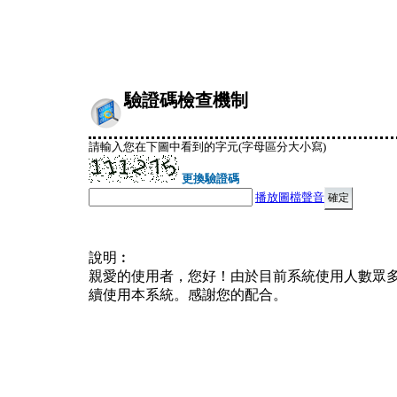
驗證碼檢查機制
請輸入您在下圖中看到的字元(字母區分大小寫)
更換驗證碼
播放圖檔聲音
說明︰
親愛的使用者，您好！由於目前系統使用人數眾
續使用本系統。感謝您的配合。