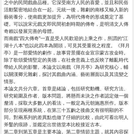
之中的民間戲曲品種。它深受南方人民的喜愛，並且和民俗
活動緊密地結合在一起。元統一後，雜劇的南移又輸入新的
藝術養分，使南戲更加提升，為明代傳奇的形成奠定了基
礎。可以說宋元戲文即民間初創時期的傳奇，是明清文人傳
奇賴以發展完善的母體。
而南戲“四大傳奇”一直是受人民歡迎的上乘之作，所謂的“江
湖十八本”也以此四本為開頭，可見其受重視之程度。《拜月
亭》是一部愛情的劇作，故事背景擺在金宣宗蒙古攻金時。
除了歌頌愛情堅定的美德，在社會意義上也反映了離亂時代
帶給人民的影響。本論文以南戲《拜月亭》為研究核心，輔
以關漢卿元雜劇，探討其戲曲內涵、藝術層面以及其流變之
情形。
本論文共分六章。首章是緒論，包括研究動機、研究方法、
研究範圍及作者、版本問題。將懸而未決之作者認定做一個
釐清，採取大多數人的看法，一般定為元朝施惠所作。版本
部分呈現兩種系統，在第三十五齣之後曲文有很明顯的不
同。對兩系列的差異點也做了仔細的比較，由此可看出明人
斧鑿的痕跡，並鑑定出世徳堂本比較接近古本。
第二章到第五章是主要本論。第二章情節主題，就其內容探