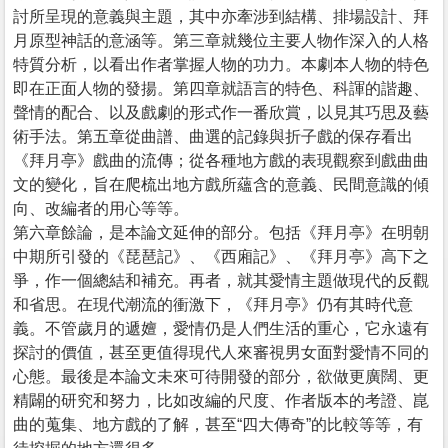
討所呈現的意義與主題，其中亦牽涉到結構、排場設計、拜
月原型神話的意涵等。第三章就幾位主要人物作深入的人格
特質分析，以看出作者掌握人物的功力。本劇本人物的特色
即在正面人物的發揚。第四章就語言的特色、科諢的諧趣、
聲情的配合、以及戲劇的形式作一番欣賞，以見其巧思及藝
術手法。第五章從曲譜、曲選的記錄與折子戲的保存看出
《拜月亭》戲曲的流傳；從各種地方戲的表現觀察到戲曲曲
文的變化，旨在爬梳出地方戲所蘊含的意義、民間意識的傾
向、改編者的用心等等。
第六章餘論，是本論文延伸的部分。包括《拜月亭》在明朝
中期所引發的《琵琶記》、《西廂記》、《拜月亭》高下之
爭，作一個總結和補充。再者，就其愛情主題做現代的反觀
和省思。在現代潮流的衝激下，《拜月亭》仍有其時代意
義。不管歲月的遞嬗，愛情仍是人們生活的重心，它永遠有
探討的價值，甚至更值得現代人來審視男女面對愛情不同的
心態。最後是本論文未來可待開發的部分，欲做更廣闊、更
精闢的研究和努力，比如改編的尺度、作者版本的考證、崑
曲的蒐集、地方戲的了解，甚至“四大傳奇”的比較等等，有