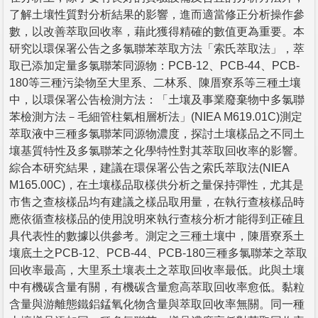
了解土壤性質對分析結果的影響，進而適當修正分析操作參
數，以改善萃取回收率，藉此獲得精確的數值更為重要。本
研究以環保署公告之多氯聯苯萃取方法「索氏萃取法」，萃
取已添加定量多氯聯苯同源物：PCB-12、PCB-44、PCB-
180等三種污染物至大里系、二林系、陳厝寮系等三種土壤
中，以環保署公告檢測方法：「土壤及事業廢棄物中多氯聯
苯檢測方法－毛細管柱氣相層析法」(NIEA M619.01C)測定
萃取液中三種多氯聯苯同源物濃度，探討土壤樣品之不同土
壤基質特性及多氯聯苯之化學特性對其萃取回收率的影響。
綜合本研究結果，建議在環保署公告之索氏萃取法(NIEA
M165.00C)，在土壤樣品取樣供分析之量保持彈性，尤其是
市售之查核樣品均有建議之樣品取用量，在執行查核樣品時
應依循查核樣品的使用說明來執行查核分析才能得到正確且
具代表性的數據以供參考。測定之三種土壤中，陳厝寮系土
壤底土之PCB-12、PCB-44、PCB-180三種多氯聯苯之萃取
回收率最高，大里系土壤表土之萃取回收率最低。此與土壤
中有機碳含量有關，有機碳含量愈高萃取回收率愈低。黏粒
含量與游離態鐵鋁錳氧化物含量與萃取回收率無關。同一種