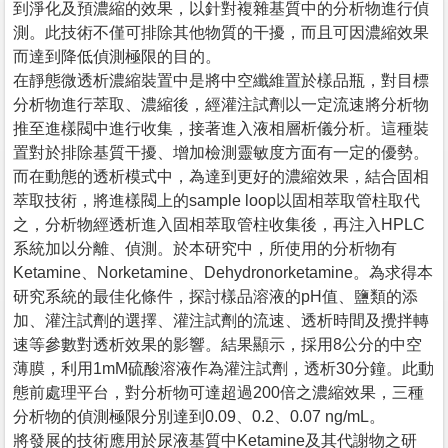
到淨化及預濃縮的效果，以針對複雜基質中的分析物進行偵
測。此技術不僅可排除其他物質的干擾，而且可因濃縮效果
而達到降低偵測極限的目的。
在靜態微透析濃縮裝置中是將中空纖維置於樣品瓶，對目標
分析物進行萃取、濃縮後，經灌注試劑以一定流速將分析物
推至進樣閥中進行收集，接著進入液相層析儀分析。這種裝
置對於排除基質干擾、增加檢測靈敏度方面有一定的優勢。
而在動態的透析模式中，為達到更好的濃縮效果，結合固相
萃取技術，將進樣閥上的sample loop以固相萃取管柱取代
之，分析物經透析進入固相萃取管柱收集後，再注入HPLC
系統加以分離、偵測。於本研究中，所使用的分析物有
Ketamine、Norketamine、Dehydronorketamine。為求得本
研究系統的最佳化條件，探討樣品溶液的pH值、鹽類的添
加、灌注試劑的選擇、灌注試劑的流速、透析時間及攪拌轉
速等參數對透析效果的影響。結果顯示，採用8公分的中空
薄膜，利用1mM硫酸溶液作為灌注試劑，透析30分鐘。此動
態前處理平台，對分析物可達超過200倍之濃縮效果，三種
分析物的偵測極限分別達到0.09、0.2、0.07 ng/mL。
將發展的技術應用於尿液基質中Ketamine及其代謝物之研