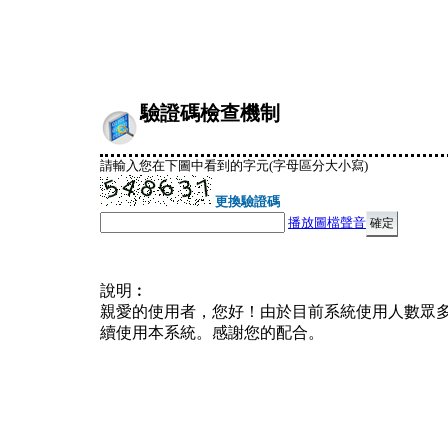
驗證碼檢查機制
請輸入您在下圖中看到的字元(字母區分大小寫)
更換驗證碼
播放圖檔聲音
說明︰
親愛的使用者，您好！由於目前系統使用人數眾
續使用本系統。感謝您的配合。