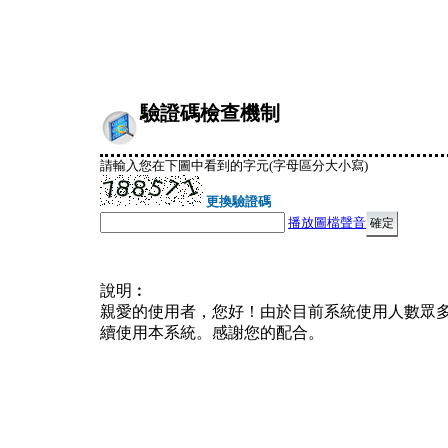
驗證碼檢查機制
請輸入您在下圖中看到的字元(字母區分大小寫)
更換驗證碼
播放圖檔聲音
說明︰
親愛的使用者，您好！由於目前系統使用人數眾
續使用本系統。感謝您的配合。