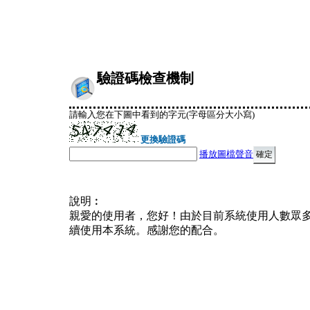
驗證碼檢查機制
請輸入您在下圖中看到的字元(字母區分大小寫)
更換驗證碼
播放圖檔聲音
說明︰
親愛的使用者，您好！由於目前系統使用人數眾
續使用本系統。感謝您的配合。