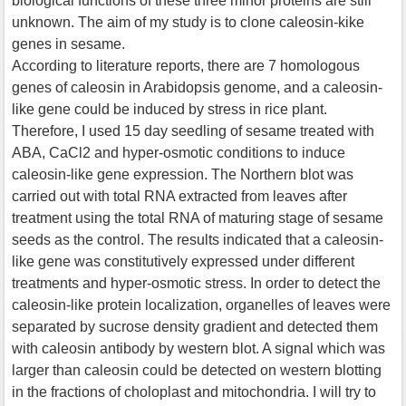
biological functions of these three minor proteins are still
unknown. The aim of my study is to clone caleosin-kike
genes in sesame.
According to literature reports, there are 7 homologous
genes of caleosin in Arabidopsis genome, and a caleosin-
like gene could be induced by stress in rice plant.
Therefore, I used 15 day seedling of sesame treated with
ABA, CaCl2 and hyper-osmotic conditions to induce
caleosin-like gene expression. The Northern blot was
carried out with total RNA extracted from leaves after
treatment using the total RNA of maturing stage of sesame
seeds as the control. The results indicated that a caleosin-
like gene was constitutively expressed under different
treatments and hyper-osmotic stress. In order to detect the
caleosin-like protein localization, organelles of leaves were
separated by sucrose density gradient and detected them
with caleosin antibody by western blot. A signal which was
larger than caleosin could be detected on western blotting
in the fractions of choloplast and mitochondria. I will try to