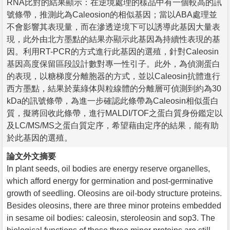
RNA比對的結果顯示：在逆境處理的樣品中有一個較高的訊
號條帶，推測此為Caleosion的相似基因；當以ABA處理並
不會影響其表現量，而在滲透逆境下可以誘導此基因大量表
現，此外由北方墨點的結果亦顯示此基因為持續性表現的基
因。利用RT-PCR的方式進行此基因的選殖，針對Caleosin
基因高度保留區段設計數對專一性引子。此外，為偵測蛋白
的表現，以糖梯度分離胞器的方式，並以Caleosin抗體進行
西方墨點，結果於葉綠体與粒線體的分離層可偵測到約為30
kDa的訊號條帶，為進一步確認此條帶為Caleosin相似蛋白
質，擬將回收此條帶，進行MALDI/TOF之蛋白質身份鑑定以
及LC/MS/MS之蛋白質定序，希望藉由定序的結果，能有助
於此基因的選殖。
論文外文摘要
In plant seeds, oil bodies are energy reserve organelles,
which afford energy for germination and post-germinative
growth of seedling. Oleosins are oil-body structure proteins.
Besides oleosins, there are three minor proteins embedded
in sesame oil bodies: caleosin, steroleosin and sop3. The