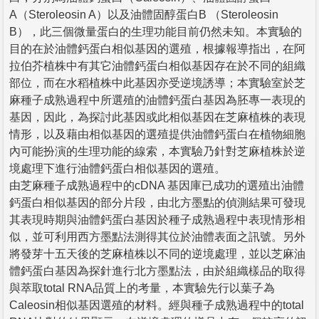
A（Steroleosin A）以及油體固醇蛋白B （Steroleosin
B），此三個微量蛋白的生理功能目前仍然未知。本實驗的
目的在於油體鈣蛋白相似基因的選殖，根據報導指出，在阿
拉伯芥植株中有其它油體鈣蛋白相似基因存在於不同的組織
部位，而在水稻植株中此基因亦受逆境誘導；本實驗室於芝
麻種子成熟過程中所選殖的油體鈣蛋白基因為胚專一表現的
基因，因此，為探討此基因或此相似基因在芝麻植株的表現
情形，以及藉由相似基因的選殖提供油體鈣蛋白在植物細胞
內可能扮演的生理功能的線索，本實驗乃針對芝麻植株於逆
境處理下進行油體鈣蛋白相似基因的選殖。
由芝麻種子成熟過程中的cDNA 基因庫已成功的選殖出油體
鈣蛋白相似基因的部分片段，由北方墨點的偵測結果可發現
其表現時期與油體鈣蛋白基因於種子成熟過程中表現情形相
似，並可利用西方墨點法測得其位於油體表面之訊號。另外
將發芽十五天後的芝麻植株以不同的逆境處理，並以芝麻油
體鈣蛋白基因為探針進行北方墨點法，由於組織樣品的取得
與萃取total RNA品質上的考量，本實驗先行以葉子為
Caleosin相似基因選殖的材料。經與種子成熟過程中的total