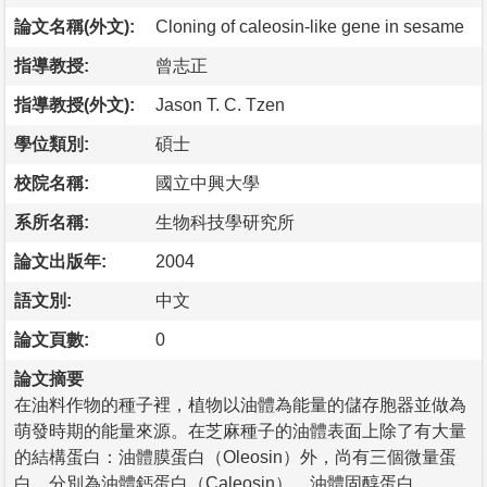
論文名稱(外文):
Cloning of caleosin-like gene in sesame
指導教授:
曾志正
指導教授(外文):
Jason T. C. Tzen
學位類別:
碩士
校院名稱:
國立中興大學
系所名稱:
生物科技學研究所
論文出版年:
2004
語文別:
中文
論文頁數:
0
論文摘要
在油料作物的種子裡，植物以油體為能量的儲存胞器並做為
萌發時期的能量來源。在芝麻種子的油體表面上除了有大量
的結構蛋白：油體膜蛋白（Oleosin）外，尚有三個微量蛋
白，分別為油體鈣蛋白（Caleosin）、油體固醇蛋白