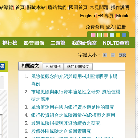
站導覽
|
首頁
|
關於本站
|
聯絡我們
|
國圖首頁
|
常見問題
|
操作說明
English
|
FB 專頁
|
Mobile
免費會員
登入
|
註冊
字體大小：
相關論文
相關期刊
熱門點閱論文
1.
風險值觀念的介紹與應用--以臺灣股票市場
為例
2.
市場風險與銀行資本適足性之研究-風險值模
型之應用
3.
風險值運用在國內銀行資本適足性的研究
4.
銀行投資組合之風險衡量-VaR模型之應用
5.
最適風險指標與其避險績效之研究
6.
股價外匯風險之企業因素研究