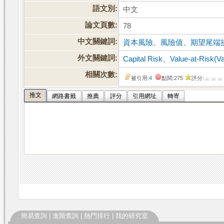
語文別:
中文
論文頁數:
78
中文關鍵詞:
資本風險
、
風險值
、
期望尾端
外文關鍵詞:
Capital Risk
、
Value-at-Risk(V
相關次數:
被引用:
4
點閱:275
評分:
推文
網路書籤
推薦
評分
引用網址
轉寄
簡易查詢
|
進階查詢
|
熱門排行
|
我的研究室