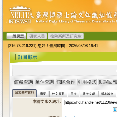
跳
臺
到
灣
主
博
要
碩
內
士
容
論
文
(216.73.216.231) 您好！臺灣時間：2026/08/08 19:41
加
值
:::
詳目顯示
系
統
論文基本資料
摘要
外文摘要
目次
參考文獻
紙本論文
本論文永久網址
: