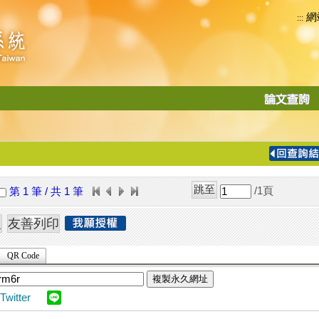
網
:::
功
能
切
換
導
覽
/1
頁
第 1 筆 / 共 1 筆
列
QR Code
複製永久網址
Twitter