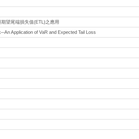
期望尾端損失值(ETL)之應用
sk─An Application of VaR and Expected Tail Loss