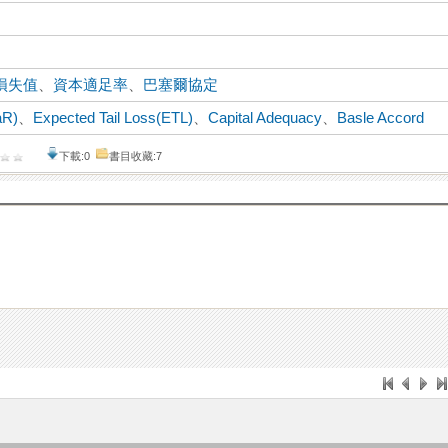
損失值
、
資本適足率
、
巴塞爾協定
aR)
、
Expected Tail Loss(ETL)
、
Capital Adequacy
、
Basle Accord
下載:0
書目收藏:7