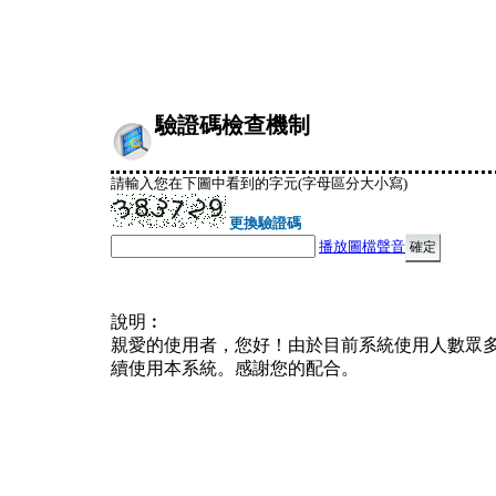
驗證碼檢查機制
請輸入您在下圖中看到的字元(字母區分大小寫)
更換驗證碼
播放圖檔聲音
說明︰
親愛的使用者，您好！由於目前系統使用人數眾
續使用本系統。感謝您的配合。