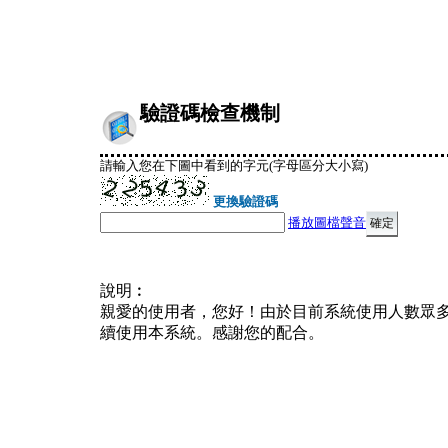
驗證碼檢查機制
請輸入您在下圖中看到的字元(字母區分大小寫)
更換驗證碼
播放圖檔聲音
說明︰
親愛的使用者，您好！由於目前系統使用人數眾
續使用本系統。感謝您的配合。