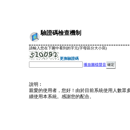
驗證碼檢查機制
請輸入您在下圖中看到的字元(字母區分大小寫)
更換驗證碼
播放圖檔聲音
說明︰
親愛的使用者，您好！由於目前系統使用人數眾
續使用本系統。感謝您的配合。