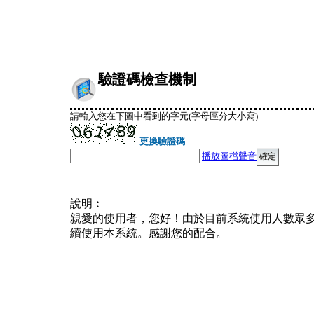
驗證碼檢查機制
請輸入您在下圖中看到的字元(字母區分大小寫)
更換驗證碼
播放圖檔聲音
說明︰
親愛的使用者，您好！由於目前系統使用人數眾
續使用本系統。感謝您的配合。