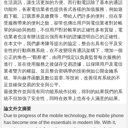
生活資訊，讓生活更加的方便。而行動電話除了基本的通話
功能外，各家電信業者也提供各式各樣的加值服務，例如遊
戲下載、訂購票券及繳費等，帶給人們許多的便利，但在享
受服務帶來的便利之餘，卻常也傳出用戶與電信業者對於帳
單的糾紛與抱怨，不但用戶對於帳單的正確性多有質疑，電
信業者也沒有辦法提出強而有利的證據證明自己的正確性。
在本文中，我們參考陳等提出的協定，整合出具有公平及安
全性的行動商務系統，在不改變現有通訊架構下，增加一個
公正的角色—“觀察者”，由用戶指定以負責監督每次服務的
進行，並在使用服務之後儲存交易證據，以保障用戶及電信
業者雙方的權益。並且整合密碼學的技術例如公開金鑰系
統、單向赫序函數及數位簽章..等技術，改善現有系統的不
足並確保交易的安全與公平。
最後實作並與現有同功能系統作比較，得到的結果我們的系
統不但加強了安全性，同時在效率上也有令人滿意的結果。
論文外文摘要
Due to progress of the mobile technology, the mobile phone
has become one of the essentials in modern life. With it,