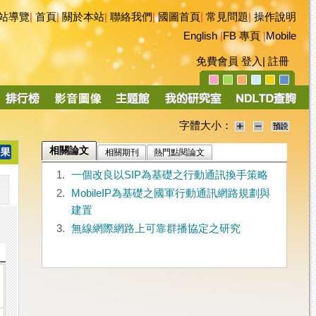
站導覽
|
首頁
|
關於本站
|
聯絡我們
|
國圖首頁
|
常見問題
|
操作說明
English
|
FB 專頁
|
Mobile
免費會員
登入
|
註冊
字體大小：
相關論文
相關期刊
熱門點閱論文
1.
一個改良以SIP為基礎之行動通訊換手策略
2.
MobileIP為基礎之國軍行動通訊網路規劃與
建置
3.
無線網際網路上可靠群播協定之研究