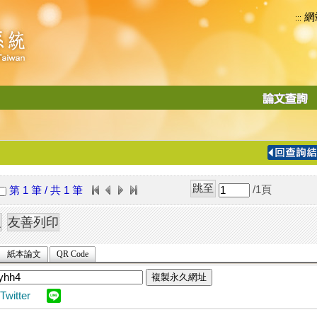
網
:::
功
能
切
換
導
覽
/1
頁
第 1 筆 / 共 1 筆
列
紙本論文
QR Code
複製永久網址
Twitter