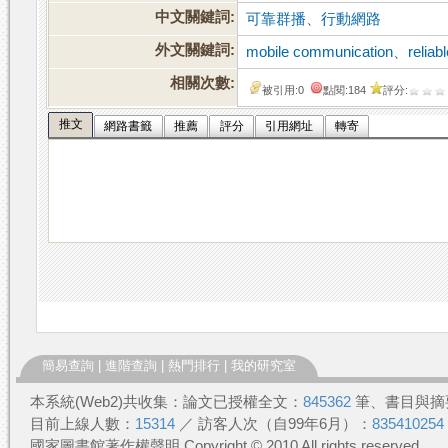
中文關鍵詞:
可靠群播
、
行動網路
外文關鍵詞:
mobile communication
、
reliab
相關次數:
被引用:0
點閱:184
評分:
推文
網路書籤
推薦
評分
引用網址
轉寄
簡易查詢
|
進階查詢
|
熱門排行
|
我的研究室
本系統(Web2)共收集：論文已授權全文：
845362
筆、書目與摘
目前上線人數：
15314
／ 訪客人次（自99年6月）：
835410254
國家圖書館著作權聲明 Copyright © 2010 All rights reserved.