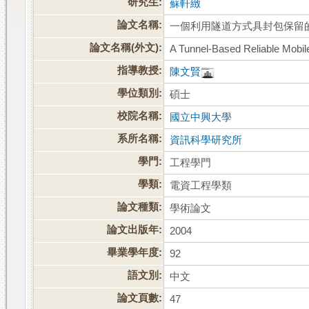
研究生:
蘇軒緻
論文名稱:
一個利用隧道方式具封包保留
論文名稱(外文):
A Tunnel-Based Reliable Mobil
指導教授:
陳文賢
學位類別:
碩士
校院名稱:
國立中興大學
系所名稱:
資訊科學研究所
學門:
工程學門
學類:
電資工程學類
論文種類:
學術論文
論文出版年:
2004
畢業學年度:
92
語文別:
中文
論文頁數:
47