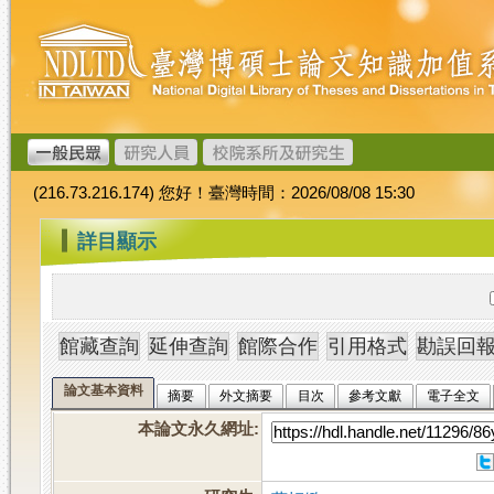
跳
臺
到
灣
主
博
要
碩
內
士
容
論
文
(216.73.216.174) 您好！臺灣時間：2026/08/08 15:30
加
值
:::
詳目顯示
系
統
論文基本資料
摘要
外文摘要
目次
參考文獻
電子全文
本論文永久網址
: