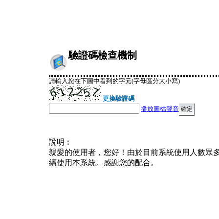
驗證碼檢查機制
請輸入您在下圖中看到的字元(字母區分大小寫)
更換驗證碼
播放圖檔聲音
說明︰
親愛的使用者，您好！由於目前系統使用人數眾
續使用本系統。感謝您的配合。