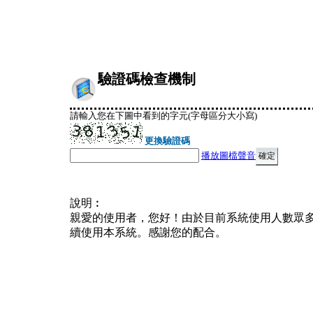
驗證碼檢查機制
請輸入您在下圖中看到的字元(字母區分大小寫)
更換驗證碼
播放圖檔聲音
說明︰
親愛的使用者，您好！由於目前系統使用人數眾
續使用本系統。感謝您的配合。