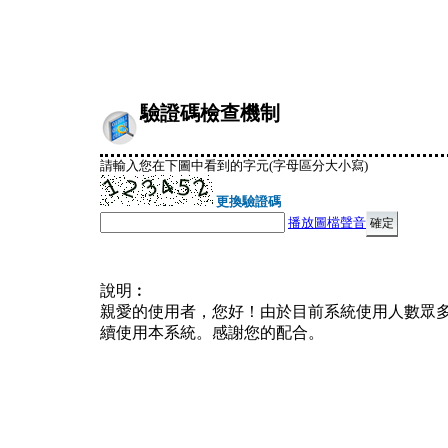
驗證碼檢查機制
請輸入您在下圖中看到的字元(字母區分大小寫)
更換驗證碼
播放圖檔聲音
說明︰
親愛的使用者，您好！由於目前系統使用人數眾
續使用本系統。感謝您的配合。