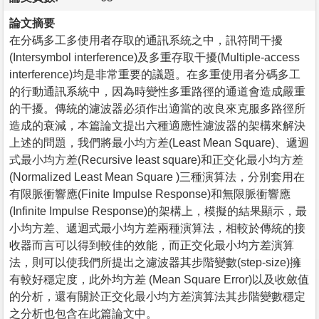
論文摘要
在分碼多工多使用者存取的通訊系統之中，訊符間干擾
(Intersymbol interference)及多重存取干擾(Multiple-access
interference)均是非常重要的議題。在多重使用者分碼多工
的行動通訊系統中，因為時變性多重路徑的通道會造成嚴重
的干擾。傳統的濾波器必須作出適當的改良來克服多路徑所
造成的衰減，本篇論文提出六種適應性濾波器的架構來解決
上述的問題，我們將最小均方差(Least Mean Square)、遞迴
式最小均方差(Recursive least square)和正交化最小均方差
(Normalized Least Mean Square )三種演算法，分別套用在
有限脈衝響應(Finite Impulse Response)和無限脈衝響應
(Infinite Impulse Response)的架構上，模擬的結果顯示，最
小均方差、遞迴式最小均方差兩種演算法，相較於傳統的接
收器而言可以得到較佳的效能，而正交化最小均方差演算
法，則可以使我們所提出之濾波器其步階變數(step-size)擁
有較好穩定度，此外均方差 (Mean Square Error)以及收斂值
的分析，還有關於正交化最小均方差演算法其步階變數穩定
之分析也包含在此篇論文中。