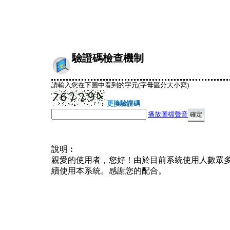
驗證碼檢查機制
請輸入您在下圖中看到的字元(字母區分大小寫)
更換驗證碼
播放圖檔聲音
說明︰
親愛的使用者，您好！由於目前系統使用人數眾
續使用本系統。感謝您的配合。