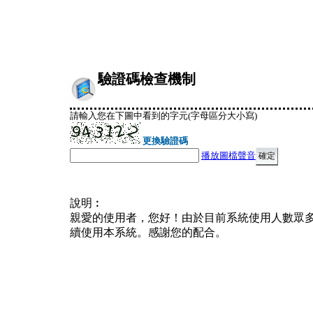
驗證碼檢查機制
請輸入您在下圖中看到的字元(字母區分大小寫)
更換驗證碼
播放圖檔聲音
說明︰
親愛的使用者，您好！由於目前系統使用人數眾
續使用本系統。感謝您的配合。