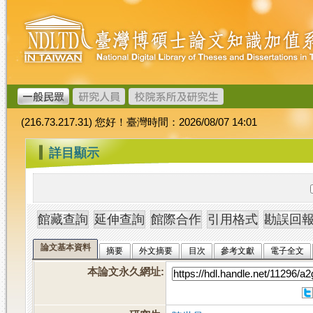
跳
臺
到
灣
主
博
要
碩
內
士
容
論
文
(216.73.217.31) 您好！臺灣時間：2026/08/07 14:01
加
值
:::
詳目顯示
系
統
論文基本資料
摘要
外文摘要
目次
參考文獻
電子全文
本論文永久網址
: