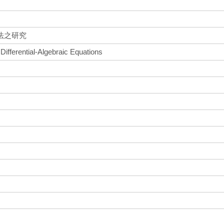
法之研究
Differential-Algebraic Equations