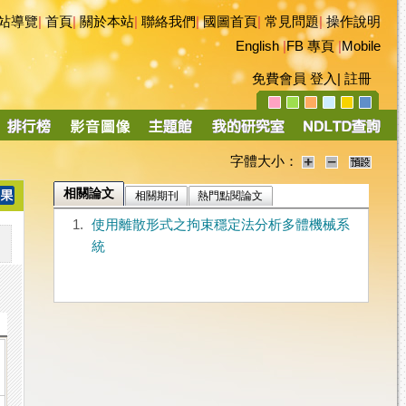
站導覽
|
首頁
|
關於本站
|
聯絡我們
|
國圖首頁
|
常見問題
|
操作說明
English
|
FB 專頁
|
Mobile
免費會員
登入
|
註冊
字體大小：
相關論文
相關期刊
熱門點閱論文
1.
使用離散形式之拘束穩定法分析多體機械系
統