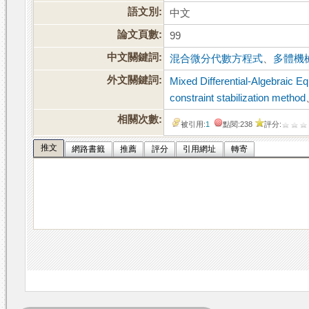
語文別:
中文
論文頁數:
99
中文關鍵詞:
混合微分代數方程式
、
多體機
外文關鍵詞:
Mixed Differential-Algebraic Eq
constraint stabilization method
相關次數:
被引用:
1
點閱:238
評分:
推文
網路書籤
推薦
評分
引用網址
轉寄