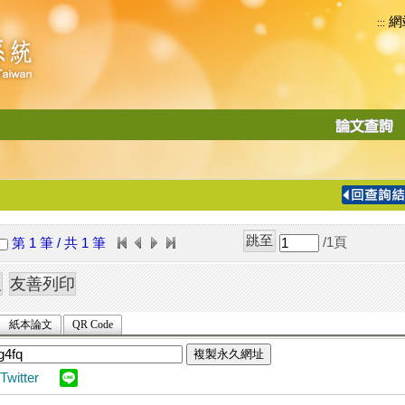
網
:::
功
能
切
換
導
覽
/1
頁
第 1 筆 / 共 1 筆
列
紙本論文
QR Code
複製永久網址
Twitter