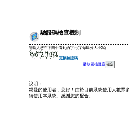
驗證碼檢查機制
請輸入您在下圖中看到的字元(字母區分大小寫)
更換驗證碼
播放圖檔聲音
說明︰
親愛的使用者，您好！由於目前系統使用人數眾
續使用本系統。感謝您的配合。