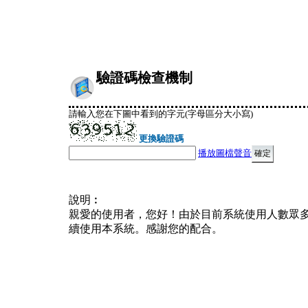
驗證碼檢查機制
請輸入您在下圖中看到的字元(字母區分大小寫)
更換驗證碼
播放圖檔聲音
說明︰
親愛的使用者，您好！由於目前系統使用人數眾
續使用本系統。感謝您的配合。