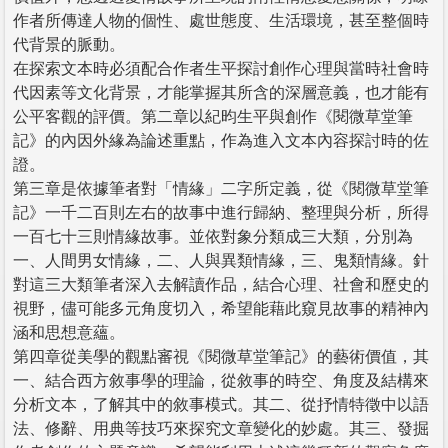
作者所傳達人物的個性、處世態度、生活環境，甚至整個時
代背景的脈動。
在探索文本時必須配合作者生平探討創作心理與當時社會時
代因素等文化背景，才能掌握其所含的深層意義，也才能有
公平客觀的評價。第二章以紀昀生平與創作《閱微草堂筆
記》的內因外緣為論述重點，作為進入文本內容探討時的佐
證。
第三章是依據筆者對「情緣」二字所定義，從《閱微草堂筆
記》一千二百則左右的故事中進行歸納、整理與分析，所得
一百七十三則情緣故事。並依對象分類成三大類，分別為
一、人間男女情緣，二、人與異類情緣，三、鬼類情緣。針
對這三大類筆者深入去解讀作品，結合心理、社會和歷史的
視野，儘可能多元角度切入，希望能藉此窺見故事的精神內
涵和思想意蘊。
第四章從美學的觀點審視《閱微草堂筆記》的藝術價值，其
一、結合西方敘事學的理論，從敘事的時空、角度及結構來
分析文本，了解其中的敘事模式。其二、從抒情特徵中以語
法、修辭、用典等技巧來探究文章變化的妙處。其三、發掘