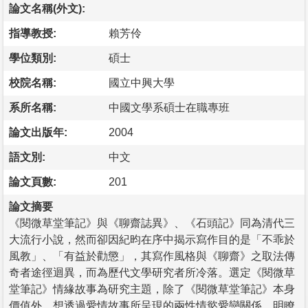
論文名稱(外文):
指導教授:
賴芳伶
學位類別:
碩士
校院名稱:
國立中興大學
系所名稱:
中國文學系碩士在職專班
論文出版年:
2004
語文別:
中文
論文頁數:
201
論文摘要
《閱微草堂筆記》與《聊齋誌異》、《石頭記》同為清代三
大流行小說，然而卻因紀昀在序中揭示寫作目的是「不乖於
風教」、「有益於勸懲」，其寫作風格與《聊齋》之取法傳
奇者途徑迴異，而為歷代文學研究者所冷落。選定《閱微草
堂筆記》情緣故事為研究主題，除了《閱微草堂筆記》本身
價值外，想透過愛情故事所呈現的兩性情慾愛戀關係，明瞭