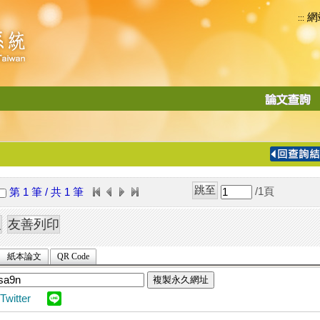
網
:::
功
能
切
換
導
覽
/1
頁
第 1 筆 / 共 1 筆
列
紙本論文
QR Code
複製永久網址
Twitter