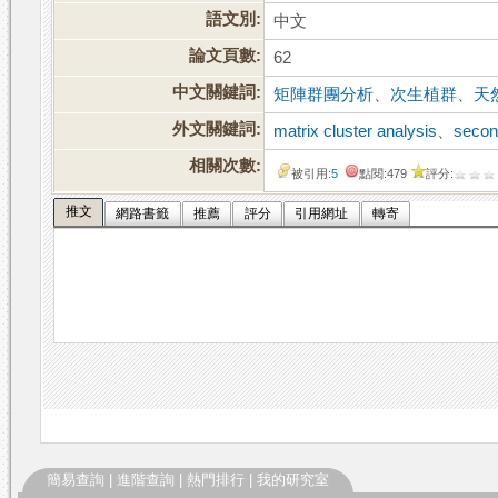
語文別:
中文
論文頁數:
62
中文關鍵詞:
矩陣群團分析
、
次生植群
、
天
外文關鍵詞:
matrix cluster analysis
、
secon
相關次數:
被引用:
5
點閱:479
評分:
推文
網路書籤
推薦
評分
引用網址
轉寄
簡易查詢
|
進階查詢
|
熱門排行
|
我的研究室