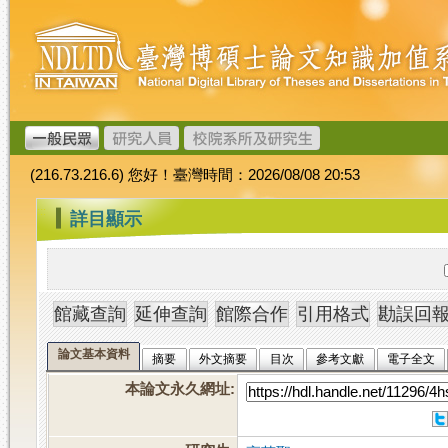
跳
臺
到
灣
主
博
要
碩
內
士
容
論
文
(216.73.216.6) 您好！臺灣時間：2026/08/08 20:53
加
值
:::
詳目顯示
系
統
論文基本資料
摘要
外文摘要
目次
參考文獻
電子全文
本論文永久網址
: