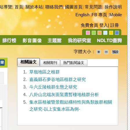
站導覽
|
首頁
|
關於本站
|
聯絡我們
|
國圖首頁
|
常見問題
|
操作說明
English
|
FB 專頁
|
Mobile
免費會員
登入
|
註冊
字體大小：
相關論文
相關期刊
熱門點閱論文
1.
草嶺地區之植群
2.
嘉義縣石夢谷地區植群之研究
3.
斗六丘陵植群生態之研究
4.
八卦山北端灰面鵟鷹暫棲地植群分析
5.
集水區植被暨景觀結構特性與鳥類族群相關
之研究-以上安集水區為例-