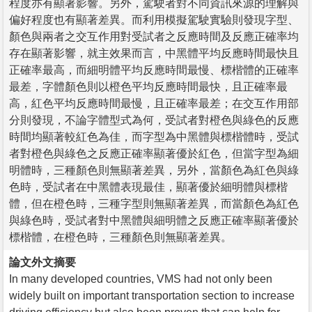
程度亦有顯著影響。另外，駕駛者對不同資訊來源的理解與
偏好程度也有顯著差異。而利用模擬駕駛實驗則發現字型、
顏色與兩者之交互作用對受試者之反應時間及反應正確率均
存在顯著影響，就主效果而言，中黑體平均反應時間最快且
正確率最高，而細明體平均反應時間最慢、標楷體的正確率
最差，字體顏色則以橙色平均反應時間最快，且正確率最
高，紅色平均反應時間最慢，且正確率最差；在交互作用部
分則發現，不論字體型式為何，受試者對橙色與綠色的反應
時間均顯著較紅色為佳，而字型為中黑體與標楷體時，受試
者對橙色與綠色之反應正確率顯著優於紅色，但當字型為細
明體時，三種顏色則無顯著差異，另外，當顏色為紅色與綠
色時，受試者在中黑體表現最佳，顯著優於細明體與標楷
體，但在橙色時，三種字型則無顯著差異，而當顏色為紅色
與綠色時，受試者對中黑體與細明體之反應正確率顯著優於
標楷體，在橙色時，三種顏色則無顯著差異。
論文外文摘要
In many developed countries, VMS had not only been
widely built on important transportation section to increase