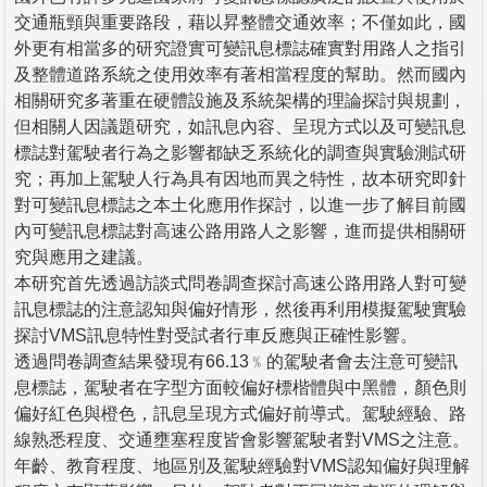
交通瓶頸與重要路段，藉以昇整體交通效率；不僅如此，國
外更有相當多的研究證實可變訊息標誌確實對用路人之指引
及整體道路系統之使用效率有著相當程度的幫助。然而國內
相關研究多著重在硬體設施及系統架構的理論探討與規劃，
但相關人因議題研究，如訊息內容、呈現方式以及可變訊息
標誌對駕駛者行為之影響都缺乏系統化的調查與實驗測試研
究；再加上駕駛人行為具有因地而異之特性，故本研究即針
對可變訊息標誌之本土化應用作探討，以進一步了解目前國
內可變訊息標誌對高速公路用路人之影響，進而提供相關研
究與應用之建議。
本研究首先透過訪談式問卷調查探討高速公路用路人對可變
訊息標誌的注意認知與偏好情形，然後再利用模擬駕駛實驗
探討VMS訊息特性對受試者行車反應與正確性影響。
透過問卷調查結果發現有66.13﹪的駕駛者會去注意可變訊
息標誌，駕駛者在字型方面較偏好標楷體與中黑體，顏色則
偏好紅色與橙色，訊息呈現方式偏好前導式。駕駛經驗、路
線熟悉程度、交通壅塞程度皆會影響駕駛者對VMS之注意。
年齡、教育程度、地區別及駕駛經驗對VMS認知偏好與理解