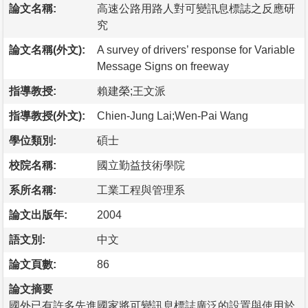
論文名稱:
高速公路用路人對可變訊息標誌之反應研
究
論文名稱(外文):
A survey of drivers’ response for Variable
Message Signs on freeway
指導教授:
賴建榮;王文派
指導教授(外文):
Chien-Jung Lai;Wen-Pai Wang
學位類別:
碩士
校院名稱:
國立勤益技術學院
系所名稱:
工業工程與管理系
論文出版年:
2004
語文別:
中文
論文頁數:
86
論文摘要
國外已有許多先進國家將可變訊息標誌廣泛的設置與使用於