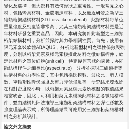
變化及選擇，但大都具有幾何形狀之重複性。一般常見之心
材，包括蜂巢材料、金屬泡沫材料，以及最近研發之新型三
維類桁架結構材料(3D truss-like material)，此類材料每單位
重量強度及勁度皆非常高，尤其三維類桁架結構材料更是近
年材料研發之重要產品，因此，本研究將針對新型之三維類
桁架結構材料，分析並探討其力學相關性質。首先，使用有
限元素套裝軟體ABAQUS，分析此新型材料之彈性係數與強
度，分別以桁架元素及樑元素模擬此材料之微結構桿件，給
定此材料之單位細胞(unit cell)一特定幾何形狀的函數，亦即
微結構桿件之細長比(aspect ratio)，分析並探討三維類桁架
結構材料的力學性質，其中包括楊氏模數、波松比、剪力模
數、單軸塑性降伏強度及剪力降伏強度等，研究結果發現除
在相對密度較小時，以桁架元素及樑元素所模擬的數值結果
相當吻合，因此，可利用桁架元素模擬此材料之各微結構桿
件，並由結構矩陣法推導三維類桁架結構材料之彈性係數及
強度理論表示式，所得理論結果可應用於三維類桁架結構材
料之分析與設計。
論文外文摘要