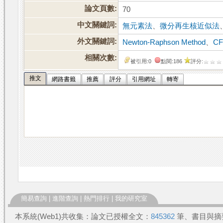
論文頁數:
70
中文關鍵詞:
無元素法
、
微分再生核近似法
外文關鍵詞:
Newton-Raphson Method
、
C
相關次數:
被引用:0
點閱:186
評分:
推文
網路書籤
推薦
評分
引用網址
轉寄
簡易查詢
|
進階查詢
|
熱門排行
|
我的研究室
本系統(Web1)共收集：論文已授權全文：
845362
筆、書目與摘