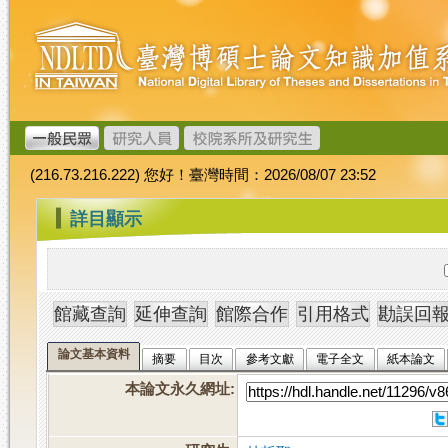
跳
臺
到
灣
主
博
要
碩
內
士
容
論
文
(216.73.216.222) 您好！臺灣時間：2026/08/07 23:52
加
值
:::
詳目顯示
系
統
論文基本資料
摘要
目次
參考文獻
電子全文
紙本論文
本論文永久網址
: