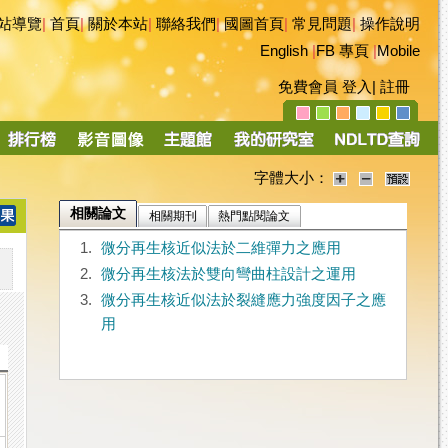
站導覽
|
首頁
|
關於本站
|
聯絡我們
|
國圖首頁
|
常見問題
|
操作說明
English
|
FB 專頁
|
Mobile
免費會員
登入
|
註冊
字體大小：
相關論文
相關期刊
熱門點閱論文
1.
微分再生核近似法於二維彈力之應用
2.
微分再生核法於雙向彎曲柱設計之運用
3.
微分再生核近似法於裂縫應力強度因子之應
用