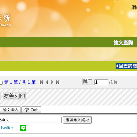
網
:::
功
能
切
換
導
覽
/1
頁
第 1 筆 / 共 1 筆
列
論文連結
QR Code
複製永久網址
Twitter