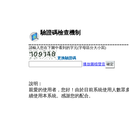
驗證碼檢查機制
請輸入您在下圖中看到的字元(字母區分大小寫)
更換驗證碼
播放圖檔聲音
說明︰
親愛的使用者，您好！由於目前系統使用人數眾
續使用本系統。感謝您的配合。