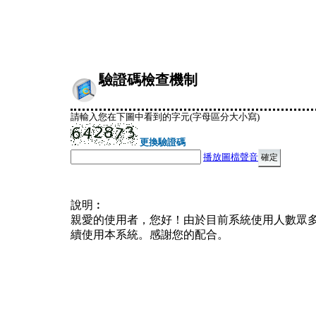
驗證碼檢查機制
請輸入您在下圖中看到的字元(字母區分大小寫)
更換驗證碼
播放圖檔聲音
說明︰
親愛的使用者，您好！由於目前系統使用人數眾
續使用本系統。感謝您的配合。