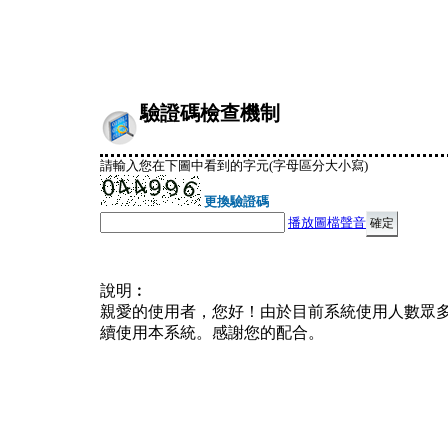
驗證碼檢查機制
請輸入您在下圖中看到的字元(字母區分大小寫)
更換驗證碼
播放圖檔聲音
說明︰
親愛的使用者，您好！由於目前系統使用人數眾
續使用本系統。感謝您的配合。