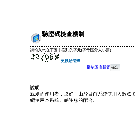
驗證碼檢查機制
請輸入您在下圖中看到的字元(字母區分大小寫)
更換驗證碼
播放圖檔聲音
說明︰
親愛的使用者，您好！由於目前系統使用人數眾
續使用本系統。感謝您的配合。