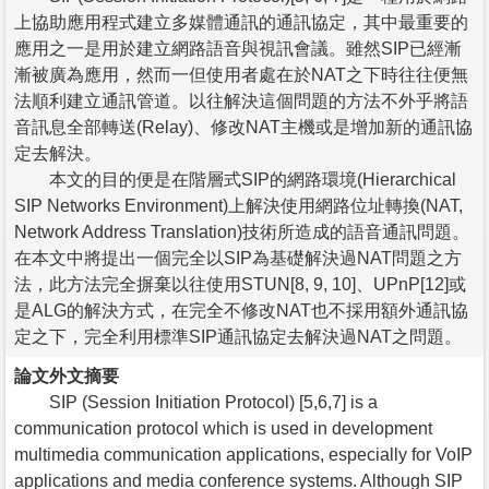
上協助應用程式建立多媒體通訊的通訊協定，其中最重要的
應用之一是用於建立網路語音與視訊會議。雖然SIP已經漸
漸被廣為應用，然而一但使用者處在於NAT之下時往往便無
法順利建立通訊管道。以往解決這個問題的方法不外乎將語
音訊息全部轉送(Relay)、修改NAT主機或是增加新的通訊協
定去解決。
本文的目的便是在階層式SIP的網路環境(Hierarchical
SIP Networks Environment)上解決使用網路位址轉換(NAT,
Network Address Translation)技術所造成的語音通訊問題。
在本文中將提出一個完全以SIP為基礎解決過NAT問題之方
法，此方法完全摒棄以往使用STUN[8, 9, 10]、UPnP[12]或
是ALG的解決方式，在完全不修改NAT也不採用額外通訊協
定之下，完全利用標準SIP通訊協定去解決過NAT之問題。
論文外文摘要
SIP (Session Initiation Protocol) [5,6,7] is a
communication protocol which is used in development
multimedia communication applications, especially for VoIP
applications and media conference systems. Although SIP