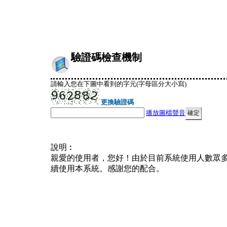
驗證碼檢查機制
請輸入您在下圖中看到的字元(字母區分大小寫)
更換驗證碼
播放圖檔聲音
說明︰
親愛的使用者，您好！由於目前系統使用人數眾
續使用本系統。感謝您的配合。