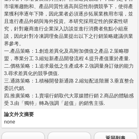
市場漸趨飽和、產品同質性過高與惡性削價競爭下，使得產
業獲利率逐年下降，因此業者必須逐步拓展業務用市場，並
且進行產品外銷與海外投資。本研究採用定性的探索性研
究，針對廠商進行企業深入訪談並進行消費者焦點小組座
談，因此針對冷凍調理食品業提出以下之行銷策略建議供業
界參考。
一.產品策略：1.創造差異化及高附加價值之產品 2.策略聯
盟，專業分工 3.縮短新產品開發流程 4.提升產值重於產量.
二.價格策略：1.追求最低之生產成本 2.強調量身訂做的能力
3.尋求差異化的競爭價值.
三.通路策略：1.積極開發新通路 2.縮短配送階層 3.垂直整合
委託代銷.
四.推廣策略：1.賣場行銷取代大眾媒體行銷 2.商品的體驗感
受 3.由「獨特」轉為強調「超值」的銷售主張.
論文外文摘要
none
返回列表