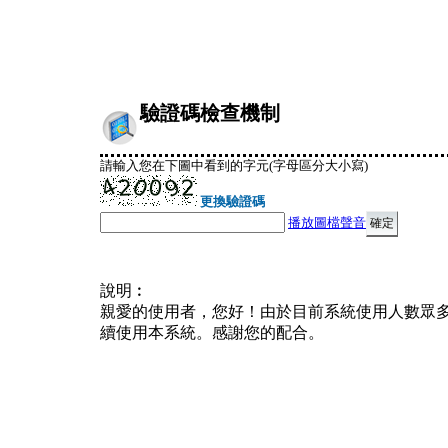
驗證碼檢查機制
請輸入您在下圖中看到的字元(字母區分大小寫)
更換驗證碼
播放圖檔聲音
說明︰
親愛的使用者，您好！由於目前系統使用人數眾
續使用本系統。感謝您的配合。