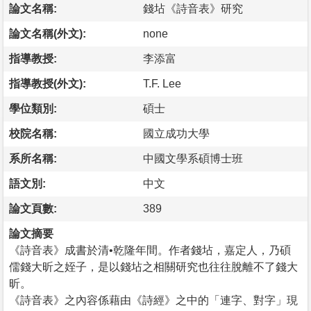
論文名稱:
錢坫《詩音表》研究
論文名稱(外文):
none
指導教授:
李添富
指導教授(外文):
T.F. Lee
學位類別:
碩士
校院名稱:
國立成功大學
系所名稱:
中國文學系碩博士班
語文別:
中文
論文頁數:
389
論文摘要
《詩音表》成書於清•乾隆年間。作者錢坫，嘉定人，乃碩
儒錢大昕之姪子，是以錢坫之相關研究也往往脫離不了錢大
昕。
《詩音表》之內容係藉由《詩經》之中的「連字、對字」現