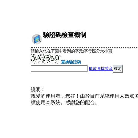
驗證碼檢查機制
請輸入您在下圖中看到的字元(字母區分大小寫)
更換驗證碼
播放圖檔聲音
說明︰
親愛的使用者，您好！由於目前系統使用人數眾
續使用本系統。感謝您的配合。