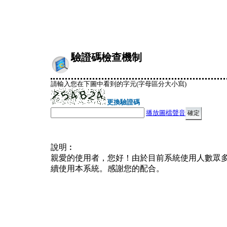
驗證碼檢查機制
請輸入您在下圖中看到的字元(字母區分大小寫)
更換驗證碼
播放圖檔聲音
說明︰
親愛的使用者，您好！由於目前系統使用人數眾
續使用本系統。感謝您的配合。