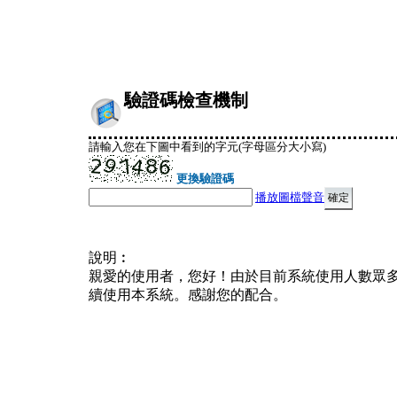
驗證碼檢查機制
請輸入您在下圖中看到的字元(字母區分大小寫)
更換驗證碼
播放圖檔聲音
說明︰
親愛的使用者，您好！由於目前系統使用人數眾
續使用本系統。感謝您的配合。