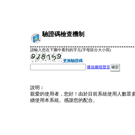
驗證碼檢查機制
請輸入您在下圖中看到的字元(字母區分大小寫)
更換驗證碼
播放圖檔聲音
說明︰
親愛的使用者，您好！由於目前系統使用人數眾
續使用本系統。感謝您的配合。