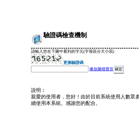
驗證碼檢查機制
請輸入您在下圖中看到的字元(字母區分大小寫)
更換驗證碼
播放圖檔聲音
說明︰
親愛的使用者，您好！由於目前系統使用人數眾
續使用本系統。感謝您的配合。