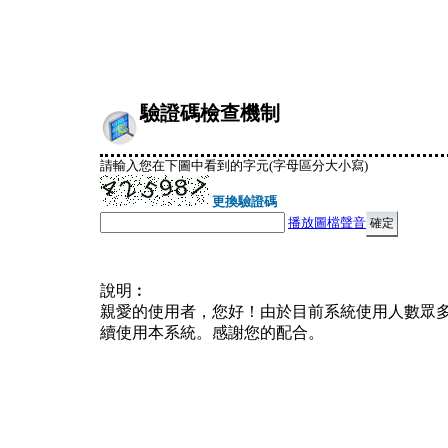
驗證碼檢查機制
請輸入您在下圖中看到的字元(字母區分大小寫)
更換驗證碼
播放圖檔聲音
說明︰
親愛的使用者，您好！由於目前系統使用人數眾
續使用本系統。感謝您的配合。