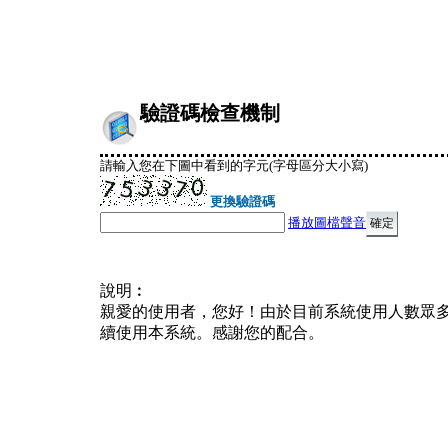
驗證碼檢查機制
請輸入您在下圖中看到的字元(字母區分大小寫)
更換驗證碼
播放圖檔聲音
說明︰
親愛的使用者，您好！由於目前系統使用人數眾
續使用本系統。感謝您的配合。