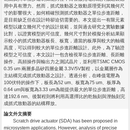
用中具有潛力。然而，抓式致動器之致動原理受到其幾何尺
寸的影響很大，如何精確預測抓式致動器之單位步進距離，
是目前缺乏但在設計時卻迫切需要的。本文提出一有限元素
模型以建立幾何尺寸的設計規範，並與過去研究之實驗數據
比對，以證實模型的可信度。幾何尺寸對於模擬分析結果顯
示較小的抓式致動器板長、板寬，適當的板厚與較大的軸襯
高度，可以得到較大的單位步進距離設計。此外，為了驗證
模型之可信度，本文設計一包含檢視單位步進距離、長距離
操作、高頻操作與輸出力之測試晶片，並利用TSMC CMOS
0.35 um 兩層多晶矽四層金屬 3.3V/5V製程，以金屬層作為
主結構完成抓式致動器之設計。透過分析，在峰值電壓為
100伏特的操作下，板長為52 um、板寬為75 um、板厚為
0.64 um與板寬為3.33 um為能提供最大的單位步進距離，高
達192.6 nm。後製程則將利用高選擇比的乾蝕刻與溼蝕刻完
成抓式致動器的結構釋放。
論文外文摘要
Scratch drive actuator (SDA) has been proposed in
microsystem applications. However, analysis of precise