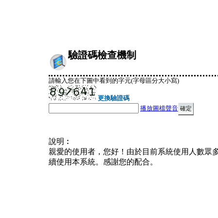
驗證碼檢查機制
請輸入您在下圖中看到的字元(字母區分大小寫)
更換驗證碼
播放圖檔聲音
說明︰
親愛的使用者，您好！由於目前系統使用人數眾
續使用本系統。感謝您的配合。